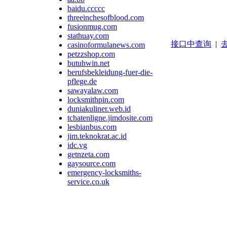
baidu.ccccc
threeinchesofblood.com
fusionmug.com
stathuay.com
接口中查询
|
去
casinoformulanews.com
petzzshop.com
butuhwin.net
berufsbekleidung-fuer-die-
pflege.de
sawayalaw.com
locksmithpin.com
duniakuliner.web.id
tchatenligne.jimdosite.com
lesbianbus.com
jim.teknokrat.ac.id
idc.vg
getnzeta.com
gaysource.com
emergency-locksmiths-
service.co.uk